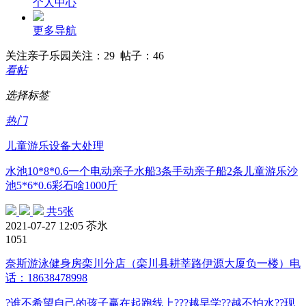
个人中心
更多导航
关注
亲子乐园
关注：29 帖子：46
看帖
选择标签
热门
儿童游乐设备大处理
水池10*8*0.6一个电动亲子水船3条手动亲子船2条儿童游乐沙
池5*6*0.6彩石啥1000斤
共5张
2021-07-27 12:05
苶氷
105
1
奈斯游泳健身房栾川分店（栾川县耕莘路伊源大厦负一楼）电
话：18638478998
?谁不希望自己的孩子赢在起跑线上???越早学??越不怕水??现