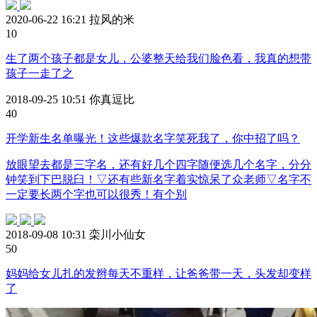
2020-06-22 16:21
拉风的米
1
0
生了两个孩子都是女儿，公婆整天给我们脸色看，我真的想带
孩子一走了之
2018-09-25 10:51
你真逗比
4
0
开学新生名单曝光！这些爆款名字笑死我了，你中招了吗？
放眼望去都是三字名，还有好几个四字随便选几个名字，分分
钟笑到下巴脱臼！▽还有些新名字着实惊呆了众老师▽名字不
一定要长两个字也可以很秀！有个别
2018-09-08 10:31
栾川小仙女
5
0
妈妈给女儿扎的发辫每天不重样，让爸爸带一天，头发却变样
了