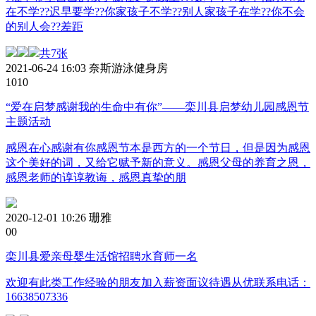
在不学??迟早要学??你家孩子不学??别人家孩子在学??你不会
的别人会??差距
共7张
2021-06-24 16:03
奈斯游泳健身房
101
0
“爱在启梦感谢我的生命中有你”——栾川县启梦幼儿园感恩节
主题活动
感恩在心感谢有你感恩节本是西方的一个节日，但是因为感恩
这个美好的词，又给它赋予新的意义。感恩父母的养育之恩，
感恩老师的谆谆教诲，感恩真挚的朋
2020-12-01 10:26
珊雅
0
0
栾川县爱亲母婴生活馆招聘水育师一名
欢迎有此类工作经验的朋友加入薪资面议待遇从优联系电话：
16638507336