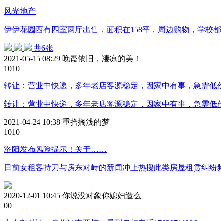
风光地产
伊伊花园西有四室两厅出售，面积在158平，周边购物，学校都很方
共6张
2021-05-15 08:29
晚霞依旧，凄凉的美！
101
0
转让：营业中快递，多年老店客源稳定，因家中有事，急需低价转
转让：营业中快递，多年老店客源稳定，因家中有事，急需低价转让
2021-04-24 10:38
重拾搁浅的梦
101
0
洛阳发布风险提示！关于……
日前女租客持刀与房东对峙的新闻冲上热搜此类房屋租赁纠纷
2020-12-01 10:45
你说没对象你媳妇造么
0
0