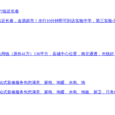
??临近长春
层临近长春，金源超市！步行10分钟即可到达实验中学，第三实验
急用钱（原价41万）136平方，县城中心位置，南北通透，光线好
一站式装修服务包您满意、家电、地暖、水电、地
一站式装修服务包您满意、家电、地暖、水电、地板、厨卫，只有