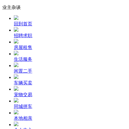
业主杂谈
回到首页
招聘求职
房屋租售
生活服务
闲置二手
车辆买卖
宠物交易
同城拼车
本地相亲