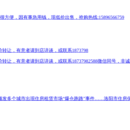
便，因有事急用钱，现低价出售，抢购热线:15896566759
让，有意者请到店详谈，或联系1873798
，有意者请到店详谈，或联系18737982588微信同号，非
频发多个城市出现住房租赁市场“爆仓跑路”事件……洛阳市住房