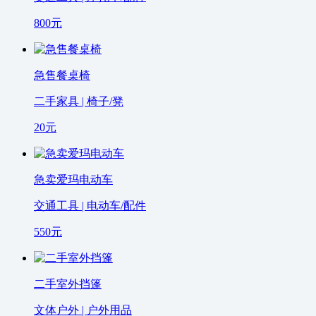
800
元
急售餐桌椅
二手家具 | 椅子/凳
20
元
急卖爱玛电动车
交通工具 | 电动车/配件
550
元
二手室外挡篷
文体户外 | 户外用品