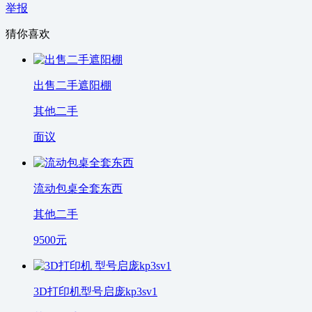
举报
猜你喜欢
出售二手遮阳棚
其他二手
面议
流动包桌全套东西
其他二手
9500
元
3D打印机型号启庞kp3sv1