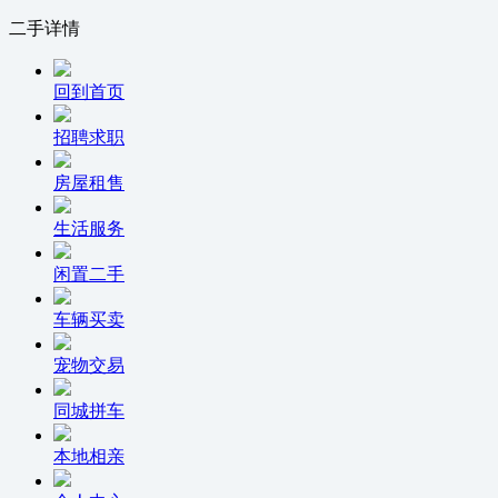
二手详情
回到首页
招聘求职
房屋租售
生活服务
闲置二手
车辆买卖
宠物交易
同城拼车
本地相亲