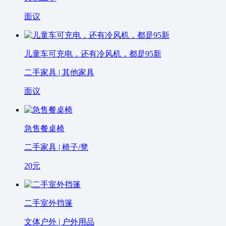
面议
儿童车可充电，还有冷风机，都是95新
二手家具 | 其他家具
面议
急售餐桌椅
二手家具 | 椅子/凳
20
元
二手室外挡篷
文体户外 | 户外用品