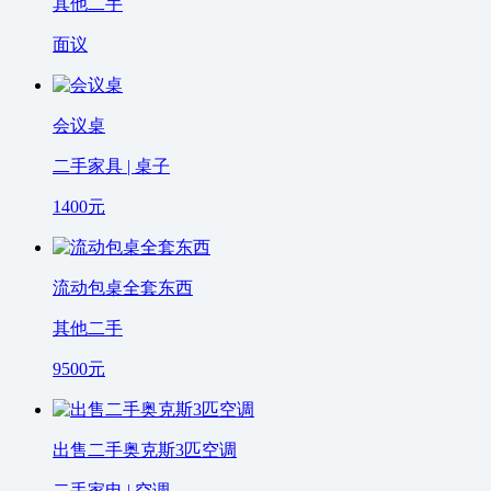
其他二手
面议
会议桌
二手家具 | 桌子
1400
元
流动包桌全套东西
其他二手
9500
元
出售二手奥克斯3匹空调
二手家电 | 空调