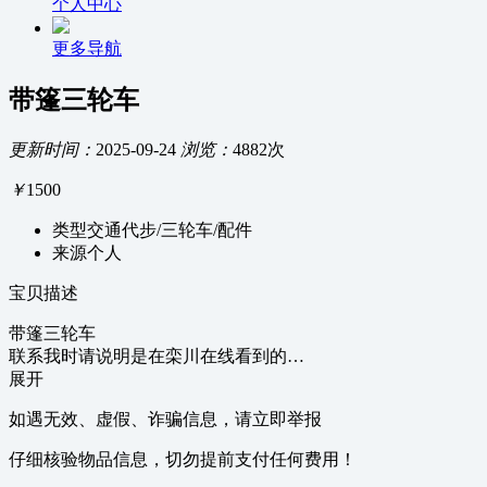
个人中心
更多导航
带篷三轮车
更新时间：
2025-09-24
浏览：
4882次
￥
1500
类型
交通代步/三轮车/配件
来源
个人
宝贝描述
带篷三轮车
联系我时请说明是在栾川在线看到的…
展开
如遇无效、虚假、诈骗信息，请立即举报
仔细核验物品信息，切勿提前支付任何费用！