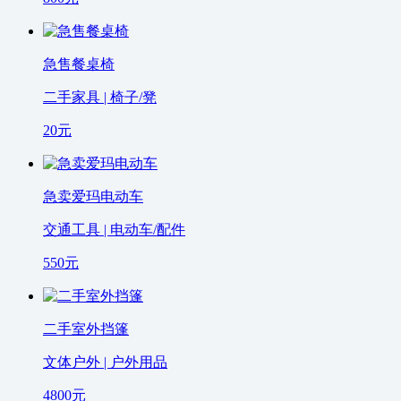
急售餐桌椅
二手家具 | 椅子/凳
20
元
急卖爱玛电动车
交通工具 | 电动车/配件
550
元
二手室外挡篷
文体户外 | 户外用品
4800
元