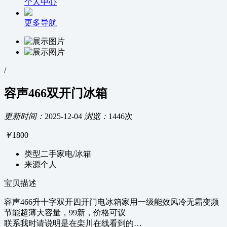
个人中心
更多导航
/
容声466双开门冰箱
更新时间：
2025-12-04
浏览：
1446次
￥
1800
类型
二手家电/冰箱
来源
个人
宝贝描述
容声466升十字双开四开门电冰箱家用一级能效风冷无霜变频
节能超薄大容量，99新，价格可议
联系我时请说明是在栾川在线看到的…