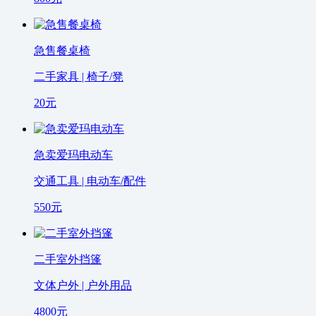
急售餐桌椅
二手家具 | 椅子/凳
20
元
急卖爱玛电动车
交通工具 | 电动车/配件
550
元
二手室外挡篷
文体户外 | 户外用品
4800
元