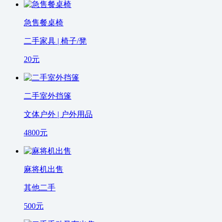
急售餐桌椅
二手家具 | 椅子/凳
20
元
二手室外挡篷
文体户外 | 户外用品
4800
元
麻将机出售
其他二手
500
元