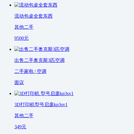
流动包桌全套东西
其他二手
9500
元
出售二手奥克斯3匹空调
二手家电 | 空调
面议
3D打印机型号启庞kp3sv1
其他二手
349
元