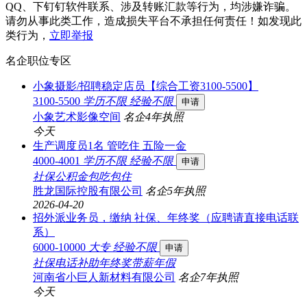
QQ、下钉钉软件联系、涉及转账汇款等行为，均涉嫌诈骗。
请勿从事此类工作，造成损失平台不承担任何责任！如发现此
类行为，
立即举报
名企职位专区
小象摄影/招聘稳定店员【综合工资3100-5500】
3100-5500
学历不限
经验不限
申请
小象艺术影像空间
名企
4年
执照
今天
生产调度员1名 管吃住 五险一金
4000-4001
学历不限
经验不限
申请
社保
公积金
包吃
包住
胜龙国际控股有限公司
名企
5年
执照
2026-04-20
招外派业务员，缴纳 社保、年终奖（应聘请直接电话联
系）
6000-10000
大专
经验不限
申请
社保
电话补助
年终奖
带薪年假
河南省小巨人新材料有限公司
名企
7年
执照
今天