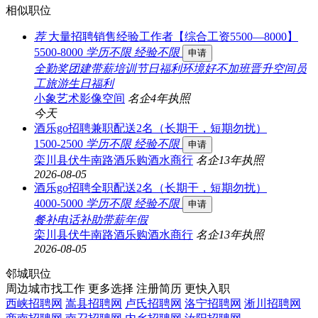
相似职位
荐
大量招聘销售经验工作者【综合工资5500—8000】
5500-8000
学历不限
经验不限
申请
全勤奖
团建
带薪培训
节日福利
环境好
不加班
晋升空间
员
工旅游
生日福利
小象艺术影像空间
名企
4年
执照
今天
酒乐go招聘兼职配送2名（长期干，短期勿扰）
1500-2500
学历不限
经验不限
申请
栾川县伏牛南路酒乐购酒水商行
名企
13年
执照
2026-08-05
酒乐go招聘全职配送2名（长期干，短期勿扰）
4000-5000
学历不限
经验不限
申请
餐补
电话补助
带薪年假
栾川县伏牛南路酒乐购酒水商行
名企
13年
执照
2026-08-05
邻城职位
周边城市找工作 更多选择
注册简历 更快入职
西峡招聘网
嵩县招聘网
卢氏招聘网
洛宁招聘网
淅川招聘网