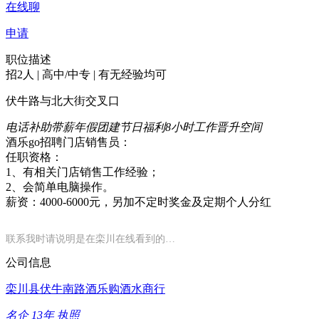
在线聊
申请
职位描述
招2人 | 高中/中专 | 有无经验均可
伏牛路与北大街交叉口
电话补助
带薪年假
团建
节日福利
8小时工作
晋升空间
酒乐go招聘门店销售员：
任职资格：
1、有相关门店销售工作经验；
2、会简单电脑操作。
薪资：4000-6000元，另加不定时奖金及定期个人分红
联系我时请说明是在栾川在线看到的…
公司信息
栾川县伏牛南路酒乐购酒水商行
名企
13年
执照