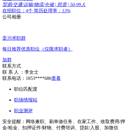
贸易/交通/运输/物流/仓储 | 民营 | 50-99人
在招职位：
4
个
简历处理率：
13%
公司相册
栾川求职群
每日推荐优质职位（仅限求职者）
加群
联系方式
联 系 人 ：
李女士
联系电话：
1853****686
查看
职位匹配度
职场情报站
职业测评
安全提醒：网络兼职、刷单做任务、在家工作、收取费用/押
金/租金、扣押证件/财物、付费培训、贷款/入股、加微信