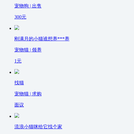
宠物狗 | 出售
300
元
刚满月的小猫谁想养***养
宠物猫 | 领养
1
元
找猫
宠物猫 | 求购
面议
流浪小猫咪给它找个家