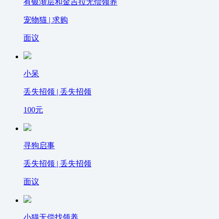
有银渐层和金吉拉无偿领养
宠物猫 | 求购
面议
小呆
丢失招领 | 丢失招领
100
元
寻狗启事
丢失招领 | 丢失招领
面议
小猫无偿找领养