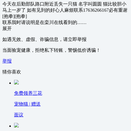
今天在后勤部队路口附近丢失一只猫 名字叫圆圆 猫比较胆小
马上一岁了 如有见到的好心人麻烦联系17636266167必有重谢
[抱拳][抱拳]
联系我时请说明是在栾川在线看到的……
展开
如遇无效、虚假、诈骗信息，请立即举报
当面验宠健康，拒绝私下转账，警惕低价诱骗！
举报
猜你喜欢
免费领养三花
宠物猫 | 赠送
面议