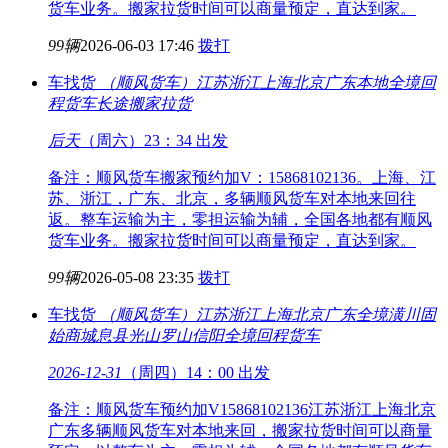
货车业务。搬家拉货时间可以商量预定，直达到家。
99辆
2026-06-03 17:46
拨打
车找货
（顺风货车）江苏浙江上海北京广东
本地全境回
程货车长途搬家拉货
后天
（周六）23：34 出发
备注：顺风货车搬家预约加V：15868102136。上海、江
苏、浙江，广东、北京，多辆顺风货车对本地来回往
返。整车运输为主，零担运输为辅，全国各地都有顺风
货车业务。搬家拉货时间可以商量预定，直达到家。
99辆
2026-05-08 23:35
拨打
车找货
（顺风货车）江苏浙江上海北京广东全境
潢川固
始商城息县光山罗山信阳全境回程货车
2026-12-31
（周四）14：00 出发
备注：顺风货车预约加V15868102136江苏浙江上海北京
广东多辆顺风货车对本地来回，搬家拉货时间可以商量