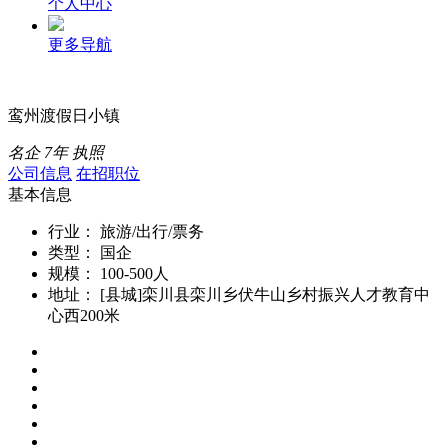
个人中心
更多导航
鸾州渡假日小镇
名企
7年
执照
公司信息
在招职位
基本信息
行业：
旅游/出行/票务
类型：
国企
规模：
100-500人
地址：
[县城]栾川县栾川乡伏牛山乡村振兴人才教育中
心西200米