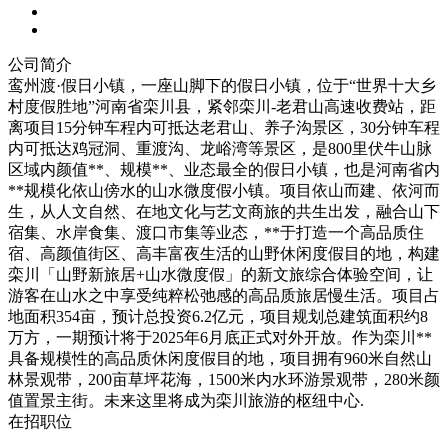
公司简介
鸾州渡·假日小镇，一座山脚下的假日小镇，位于“世界十大乡
村度假胜地”河南省栾川县，紧邻栾川-老君山高速收费站，距
离项目15分钟车程内可抵达老君山、养子沟景区，30分钟车程
内可抵达鸡冠洞、重渡沟、龙峪湾等景区，是800里伏牛山脉
区域内颜值**、规模**、业态最全的假日小镇，也是河南省内
**规模化依山傍水的山水微度假小镇。项目依山而建、依河而
生，从人文自然、在地文化与艺文商旅的共生出发，融合山下
宿集、水岸食集、渡口市集等业态，**于打造一个高品质住
宿、高颜值街区、高丰富夜生活的山野休闲度假目的地，构建
栾川「山野新旅居+山水微度假」的新文旅综合体验空间，让
游客在山水之中享受纯粹松弛感的高品质旅居慢生活。项目占
地面积354亩，预计总投资6.2亿元，项目规划总建筑面积约8
万方，一期预计将于2025年6月底正式对外开放。作为栾川**
具备规模性的高品质休闲度假目的地，项目拥有960米自然山
林景观带，200亩草坪花海，1500米内水环游景观带，280米颜
值置景主街。未来这里将成为栾川旅游的枢纽中心.
在招职位